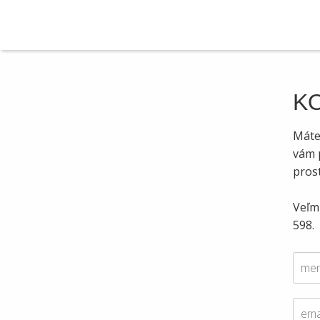
K
Máte
vám 
pros
Veľmi
598.